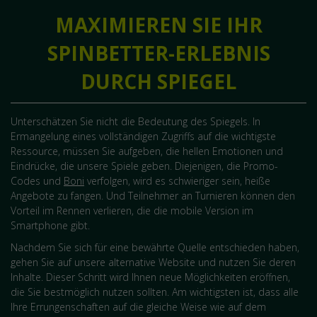
MAXIMIEREN SIE IHR
SPINBETTER-ERLEBNIS
DURCH SPIEGEL
Unterschätzen Sie nicht die Bedeutung des Spiegels. In
Ermangelung eines vollständigen Zugriffs auf die wichtigste
Ressource, müssen Sie aufgeben, die hellen Emotionen und
Eindrücke, die unsere Spiele geben. Diejenigen, die Promo-
Codes und
Boni
verfolgen, wird es schwieriger sein, heiße
Angebote zu fangen. Und Teilnehmer an Turnieren können den
Vorteil im Rennen verlieren, die die mobile Version im
Smartphone gibt.
Nachdem Sie sich für eine bewährte Quelle entschieden haben,
gehen Sie auf unsere alternative Website und nutzen Sie deren
Inhalte. Dieser Schritt wird Ihnen neue Möglichkeiten eröffnen,
die Sie bestmöglich nutzen sollten. Am wichtigsten ist, dass alle
Ihre Errungenschaften auf die gleiche Weise wie auf dem