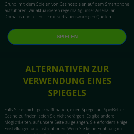
Grund, mit dem Spielen von Casinospielen auf dem Smartphone
aufzuhören. Wir aktualisieren regelmäßig unser Arsenal an
Domains und teilen sie mit vertrauenswürdigen Quellen.
SPIELEN
ALTERNATIVEN ZUR
VERWENDUNG EINES
SPIEGELS
Falls Sie es nicht geschafft haben, einen Spiegel auf SpinBetter
Casino zu finden, seien Sie nicht verärgert. Es gibt andere
Möglichkeiten, auf unsere Seite zu gelangen. Sie erfordern einige
Einstellungen und Installationen. Wenn Sie keine Erfahrung im