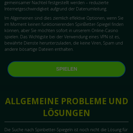
gemeinsamer Nachteil festgestellt werden – reduzierte
Internetgeschwindigkeit aufgrund der Datenumleitung.
Im Allgemeinen sind dies ziemlich effektive Optionen, wenn Sie
im Moment keinen funktionierenden SpinBetter-Spiegel finden
können, aber Sie möchten sofort in unserem Online-Casino
spielen. Das Wichtigste bei der Verwendung eines VPN ist es,
bewährte Dienste herunterzuladen, die keine Viren, Spam und
andere bösartige Dateien enthalten.
SPIELEN
ALLGEMEINE PROBLEME UND
LÖSUNGEN
Die Suche nach Spinbetter-Spiegeln ist noch nicht die Lösung für