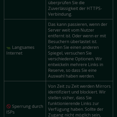
überprüfen Sie die
Zuverlässigkeit der HTTPS-
Verbindung.
Das kann passieren, wenn der
Server weit vom Nutzer
entfernt ist. Oder wenn er mit
Besuchern überlastet ist.
Langsames
Suchen Sie einen anderen
Internet
Spiegel, versuchen Sie
verschiedene Optionen. Wir
entwickeln mehrere Links in
Reserve, so dass Sie eine
Auswahl haben werden.
Von Zeit zu Zeit werden Mirrors
identifiziert und blockiert. Wir
stellen sicher, dass Sie
funktionierende Links zur
Sperrung durch
Verfügung haben. Sollte der
ISPs
Zugang nicht möglich sein,