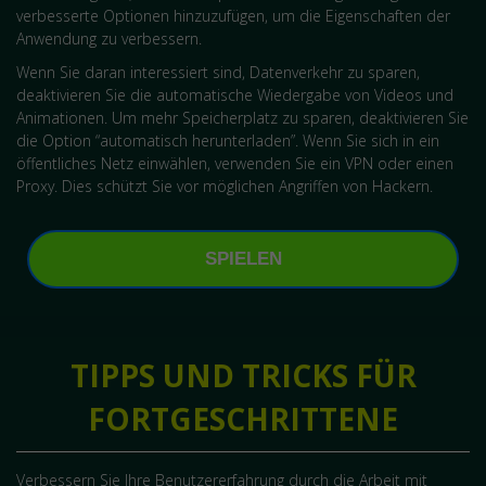
verbesserte Optionen hinzuzufügen, um die Eigenschaften der
Anwendung zu verbessern.
Wenn Sie daran interessiert sind, Datenverkehr zu sparen,
deaktivieren Sie die automatische Wiedergabe von Videos und
Animationen. Um mehr Speicherplatz zu sparen, deaktivieren Sie
die Option “automatisch herunterladen”. Wenn Sie sich in ein
öffentliches Netz einwählen, verwenden Sie ein VPN oder einen
Proxy. Dies schützt Sie vor möglichen Angriffen von Hackern.
SPIELEN
TIPPS UND TRICKS FÜR
FORTGESCHRITTENE
Verbessern Sie Ihre Benutzererfahrung durch die Arbeit mit