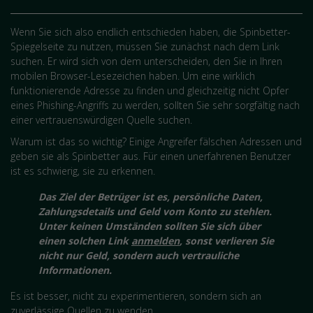
Wenn Sie sich also endlich entschieden haben, die Spinbetter-
Spiegelseite zu nutzen, müssen Sie zunächst nach dem Link
suchen. Er wird sich von dem unterscheiden, den Sie in Ihren
mobilen Browser-Lesezeichen haben. Um eine wirklich
funktionierende Adresse zu finden und gleichzeitig nicht Opfer
eines Phishing-Angriffs zu werden, sollten Sie sehr sorgfältig nach
einer vertrauenswürdigen Quelle suchen.
Warum ist das so wichtig? Einige Angreifer fälschen Adressen und
geben sie als Spinbetter aus. Für einen unerfahrenen Benutzer
ist es schwierig, sie zu erkennen.
Das Ziel der Betrüger ist es, persönliche Daten,
Zahlungsdetails und Geld vom Konto zu stehlen.
Unter keinen Umständen sollten Sie sich über
einen solchen Link
anmelden
, sonst verlieren Sie
nicht nur Geld, sondern auch vertrauliche
Informationen.
Es ist besser, nicht zu experimentieren, sondern sich an
zuverlässige Quellen zu wenden.