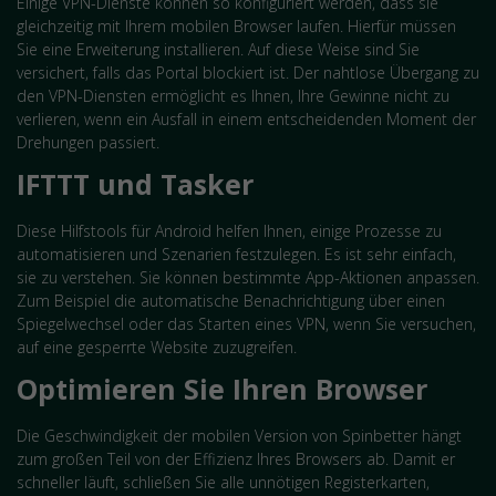
Einige VPN-Dienste können so konfiguriert werden, dass sie
gleichzeitig mit Ihrem mobilen Browser laufen. Hierfür müssen
Sie eine Erweiterung installieren. Auf diese Weise sind Sie
versichert, falls das Portal blockiert ist. Der nahtlose Übergang zu
den VPN-Diensten ermöglicht es Ihnen, Ihre Gewinne nicht zu
verlieren, wenn ein Ausfall in einem entscheidenden Moment der
Drehungen passiert.
IFTTT und Tasker
Diese Hilfstools für Android helfen Ihnen, einige Prozesse zu
automatisieren und Szenarien festzulegen. Es ist sehr einfach,
sie zu verstehen. Sie können bestimmte App-Aktionen anpassen.
Zum Beispiel die automatische Benachrichtigung über einen
Spiegelwechsel oder das Starten eines VPN, wenn Sie versuchen,
auf eine gesperrte Website zuzugreifen.
Optimieren Sie Ihren Browser
Die Geschwindigkeit der mobilen Version von Spinbetter hängt
zum großen Teil von der Effizienz Ihres Browsers ab. Damit er
schneller läuft, schließen Sie alle unnötigen Registerkarten,