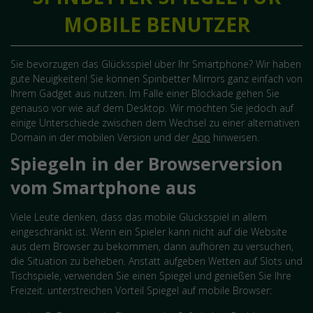
MOBILE BENUTZER
Sie bevorzugen das Glücksspiel über Ihr Smartphone? Wir haben
gute Neuigkeiten! Sie können Spinbetter Mirrors ganz einfach von
Ihrem Gadget aus nutzen. Im Falle einer Blockade gehen Sie
genauso vor wie auf dem Desktop. Wir möchten Sie jedoch auf
einige Unterschiede zwischen dem Wechsel zu einer alternativen
Domain in der mobilen Version und der
App
hinweisen.
Spiegeln in der Browserversion
vom Smartphone aus
Viele Leute denken, dass das mobile Glücksspiel in allem
eingeschränkt ist. Wenn ein Spieler kann nicht auf die Website
aus dem Browser zu bekommen, dann aufhören zu versuchen,
die Situation zu beheben. Anstatt aufgeben Wetten auf Slots und
Tischspiele, verwenden Sie einen Spiegel und genießen Sie Ihre
Freizeit. unterstreichen Vorteil Spiegel auf mobile Browser: