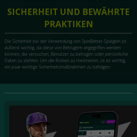
SICHERHEIT UND BEWÄHRTE
PRAKTIKEN
Die Sicherheit bei der Verwendung von SpinBetter-Spiegeln ist
äußerst wichtig, da diese von Betrügern angegriffen werden
können, die versuchen, Benutzer zu betrügen oder persönliche
Daten zu stehlen. Um die Risiken zu minimieren, ist es wichtig,
ein paar wichtige Sicherheitsmaßnahmen zu befolgen: