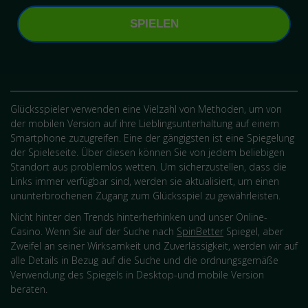
SPIELEN
Glücksspieler verwenden eine Vielzahl von Methoden, um von
der mobilen Version auf ihre Lieblingsunterhaltung auf einem
Smartphone zuzugreifen. Eine der gängigsten ist eine Spiegelung
der Spieleseite. Über diesen können Sie von jedem beliebigen
Standort aus problemlos wetten. Um sicherzustellen, dass die
Links immer verfügbar sind, werden sie aktualisiert, um einen
ununterbrochenen Zugang zum Glücksspiel zu gewährleisten.
Nicht hinter den Trends hinterherhinken und unser Online-
Casino. Wenn Sie auf der Suche nach
SpinBetter
Spiegel, aber
Zweifel an seiner Wirksamkeit und Zuverlässigkeit, werden wir auf
alle Details in Bezug auf die Suche und die ordnungsgemäße
Verwendung des Spiegels in Desktop-und mobile Version
beraten.