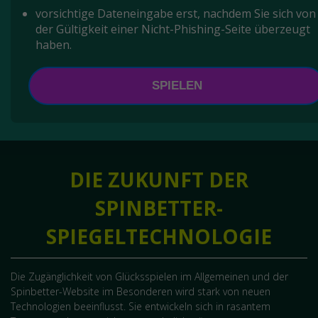
vorsichtige Dateneingabe erst, nachdem Sie sich von
der Gültigkeit einer Nicht-Phishing-Seite überzeugt
haben.
SPIELEN
DIE ZUKUNFT DER
SPINBETTER-
SPIEGELTECHNOLOGIE
Die Zugänglichkeit von Glücksspielen im Allgemeinen und der
Spinbetter-Website im Besonderen wird stark von neuen
Technologien beeinflusst. Sie entwickeln sich in rasantem