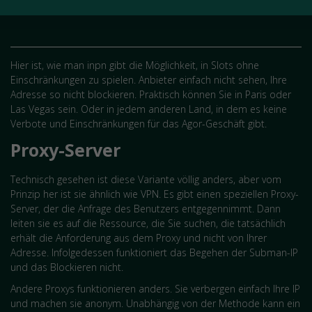
Hier ist, wie man inpn gibt die Möglichkeit, in Slots ohne
Einschränkungen zu spielen. Anbieter einfach nicht sehen, Ihre
Adresse so nicht blockieren. Praktisch können Sie in Paris oder
Las Vegas sein. Oder in jedem anderen Land, in dem es keine
Verbote und Einschränkungen für das Agor-Geschäft gibt.
Proxy-Server
Technisch gesehen ist diese Variante völlig anders, aber vom
Prinzip her ist sie ähnlich wie VPN. Es gibt einen speziellen Proxy-
Server, der die Anfrage des Benutzers entgegennimmt. Dann
leiten sie es auf die Ressource, die Sie suchen, die tatsächlich
erhält die Anforderung aus dem Proxy und nicht von Ihrer
Adresse. Infolgedessen funktioniert das Begehen der Subman-IP
und das Blockieren nicht.
Andere Proxys funktionieren anders. Sie verbergen einfach Ihre IP
und machen sie anonym. Unabhängig von der Methode kann ein