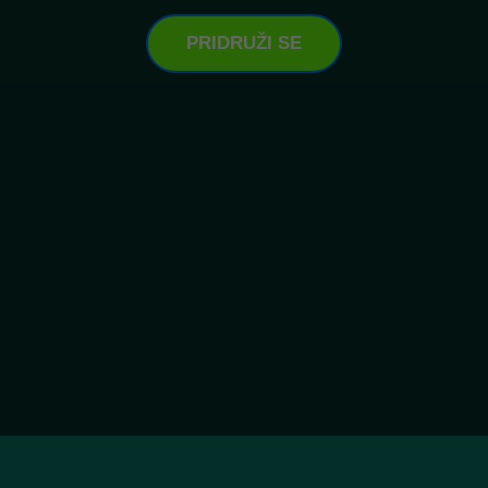
PRIDRUŽI SE