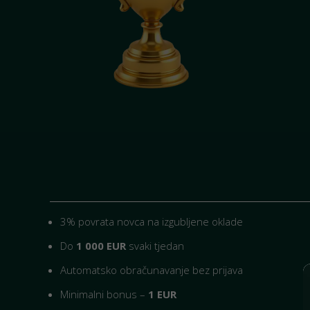
3% povrata novca na izgubljene oklade
Do
1 000 EUR
svaki tjedan
Automatsko obračunavanje bez prijava
Minimalni bonus –
1 EUR