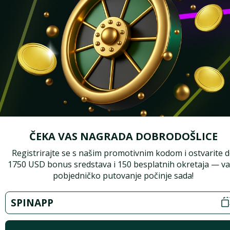
PRIDRUŽI SE
TI POVRAT NOVCA U KASINU S
še.
ČEKA VAS NAGRADA DOBRODOŠLICE
jemo povrat novca.
Registrirajte se s našim promotivnim kodom i ostvarite 
1750 USD bonus sredstava i 150 besplatnih okretaja — v
pobjedničko putovanje počinje sada!
SPINAPP
oknadite dio svojih gubitaka. Vi nastavljate igrati svojim tempom, 