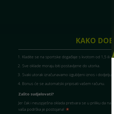
KAKO DOBI
Kladite se na sportske događaje s kvotom od 1,5 ili vi
Sve oklade moraju biti postavljene do utorka.
Svaki utorak izračunavamo izgubljeni iznos i dodjelju
Bonus će se automatski pripisati vašem računu.
Zašto sudjelovati?
Jer čak i neuspješna oklada pretvara se u priliku da nad
vaša podrška je postojana!