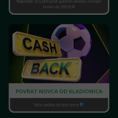
Napravite 20 uzastopnih gubitnih oklada i osvojite
bonus do 500 EUR
POVRAT NOVCA OD KLADIONICA
Vaša zaštita od loše sreće