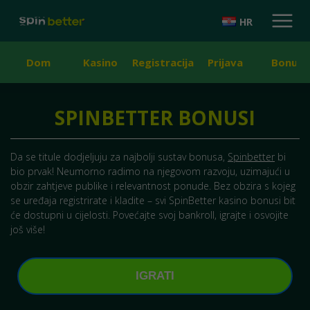
HR
Dom
Kasino
Registracija
Prijava
Bonus
SPINBETTER BONUSI
Da se titule dodjeljuju za najbolji sustav bonusa,
Spinbetter
bi
bio prvak! Neumorno radimo na njegovom razvoju, uzimajući u
obzir zahtjeve publike i relevantnost ponude. Bez obzira s kojeg
se uređaja registrirate i kladite – svi SpinBetter kasino bonusi bit
će dostupni u cijelosti. Povećajte svoj bankroll, igrajte i osvojite
još više!
IGRATI