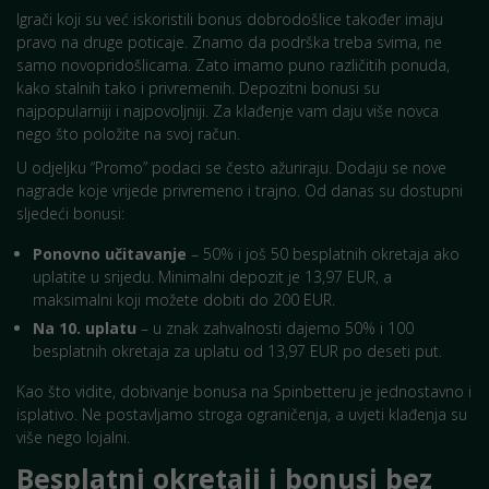
Igrači koji su već iskoristili bonus dobrodošlice također imaju
pravo na druge poticaje. Znamo da podrška treba svima, ne
samo novopridošlicama. Zato imamo puno različitih ponuda,
kako stalnih tako i privremenih. Depozitni bonusi su
najpopularniji i najpovoljniji. Za klađenje vam daju više novca
nego što položite na svoj račun.
U odjeljku “Promo” podaci se često ažuriraju. Dodaju se nove
nagrade koje vrijede privremeno i trajno. Od danas su dostupni
sljedeći bonusi:
Ponovno učitavanje
– 50% i još 50 besplatnih okretaja ako
uplatite u srijedu. Minimalni depozit je 13,97 EUR, a
maksimalni koji možete dobiti do 200 EUR.
Na 10. uplatu
– u znak zahvalnosti dajemo 50% i 100
besplatnih okretaja za uplatu od 13,97 EUR po deseti put.
Kao što vidite, dobivanje bonusa na Spinbetteru je jednostavno i
isplativo. Ne postavljamo stroga ograničenja, a uvjeti klađenja su
više nego lojalni.
Besplatni okretaji i bonusi bez