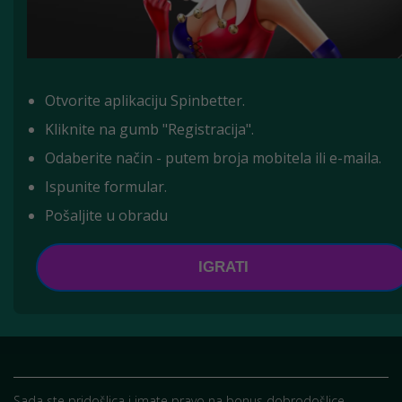
Otvorite aplikaciju Spinbetter.
Kliknite na gumb "Registracija".
Odaberite način - putem broja mobitela ili e-maila.
Ispunite formular.
Pošaljite u obradu
IGRATI
Sada ste pridošlica i imate pravo na bonus dobrodošlice.