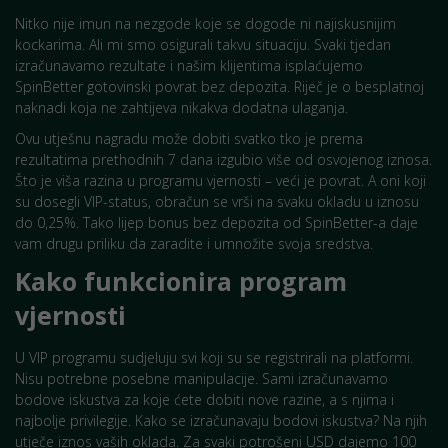
Nitko nije imun na nezgode koje se dogode ni najiskusnijim
kockarima. Ali mi smo osigurali takvu situaciju. Svaki tjedan
izračunavamo rezultate i našim klijentima isplaćujemo
SpinBetter gotovinski povrat bez depozita. Riječ je o besplatnoj
naknadi koja ne zahtijeva nikakva dodatna ulaganja.
Ovu utješnu nagradu može dobiti svatko tko je prema
rezultatima prethodnih 7 dana izgubio više od osvojenog iznosa.
Što je viša razina u programu vjernosti – veći je povrat. A oni koji
su dosegli VIP-status, obračun se vrši na svaku okladu u iznosu
do 0,25%. Tako lijep bonus bez depozita od SpinBetter-a daje
vam drugu priliku da zaradite i umnožite svoja sredstva.
Kako funkcionira program
vjernosti
U VIP programu sudjeluju svi koji su se registrirali na platformi.
Nisu potrebne posebne manipulacije. Sami izračunavamo
bodove iskustva za koje ćete dobiti nove razine, a s njima i
najbolje privilegije. Kako se izračunavaju bodovi iskustva? Na njih
utječe iznos vaših oklada. Za svaki potrošeni USD dajemo 100