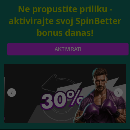
Ne propustite priliku -
aktivirajte svoj SpinBetter
bonus danas!
AKTIVIRATI