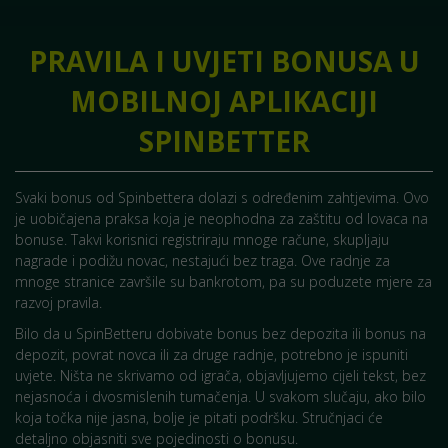
PRAVILA I UVJETI BONUSA U
MOBILNOJ APLIKACIJI
SPINBETTER
Svaki bonus od Spinbettera dolazi s određenim zahtjevima. Ovo
je uobičajena praksa koja je neophodna za zaštitu od lovaca na
bonuse. Takvi korisnici registriraju mnoge račune, skupljaju
nagrade i podižu novac, nestajući bez traga. Ove radnje za
mnoge stranice završile su bankrotom, pa su poduzete mjere za
razvoj pravila.
Bilo da u SpinBetteru dobivate bonus bez depozita ili bonus na
depozit, povrat novca ili za druge radnje, potrebno je ispuniti
uvjete. Ništa ne skrivamo od igrača, objavljujemo cijeli tekst, bez
nejasnoća i dvosmislenih tumačenja. U svakom slučaju, ako bilo
koja točka nije jasna, bolje je pitati podršku. Stručnjaci će
detaljno objasniti sve pojedinosti o bonusu.