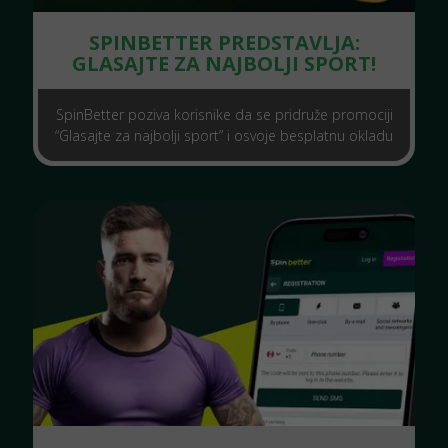
SPINBETTER PREDSTAVLJA:
GLASAJTE ZA NAJBOLJI SPORT!
SpinBetter poziva korisnike da se pridruže promociji
“Glasajte za najbolji sport” i osvoje besplatnu okladu