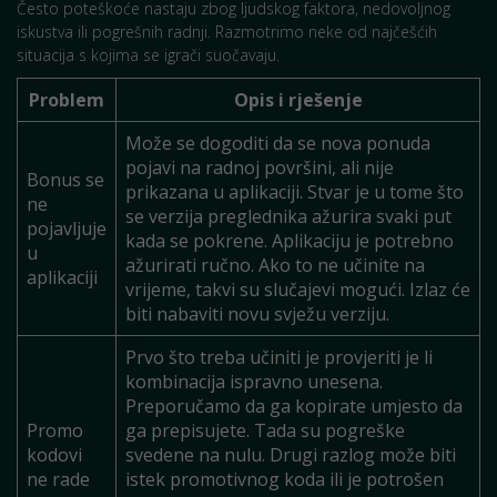
Često poteškoće nastaju zbog ljudskog faktora, nedovoljnog
iskustva ili pogrešnih radnji. Razmotrimo neke od najčešćih
situacija s kojima se igrači suočavaju.
Problem
Opis i rješenje
Može se dogoditi da se nova ponuda
pojavi na radnoj površini, ali nije
Bonus se
prikazana u aplikaciji. Stvar je u tome što
ne
se verzija preglednika ažurira svaki put
pojavljuje
kada se pokrene. Aplikaciju je potrebno
u
ažurirati ručno. Ako to ne učinite na
aplikaciji
vrijeme, takvi su slučajevi mogući. Izlaz će
biti nabaviti novu svježu verziju.
Prvo što treba učiniti je provjeriti je li
kombinacija ispravno unesena.
Preporučamo da ga kopirate umjesto da
Promo
ga prepisujete. Tada su pogreške
kodovi
svedene na nulu. Drugi razlog može biti
ne rade
istek promotivnog koda ili je potrošen