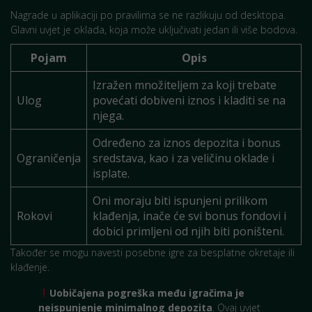
Nagrade u aplikaciji po pravilima se ne razlikuju od desktopa.
Glavni uvjet je oklada, koja može uključivati ​​jedan ili više bodova.
Pojam
Opis
Izražen množiteljem za koji trebate
Ulog
povećati dobiveni iznos i kladiti se na
njega.
Određeno za iznos depozita i bonus
Ograničenja
sredstava, kao i za veličinu oklade i
isplate.
Oni moraju biti ispunjeni prilikom
Rokovi
klađenja, inače će svi bonus fondovi i
dobici primljeni od njih biti poništeni.
Također se mogu navesti posebne igre za besplatne okretaje ili
klađenje.
Uobičajena pogreška među igračima je
neispunjenje minimalnog depozita
. Ovaj uvjet