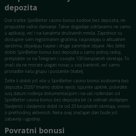
depozita
Dok tražite SpinBetter casino bonus kodove bez depozita, ne
propustite važno darivanje. Takve događaje održavamo ne samo
u aplikaciji, već i na kanalima društvenih mreža. Zajednice su
dostupne svim registriranim igračima, raspravljaju o aktualnim
vijestima, objavljuju najave i druge zanimljive objave. Ako želite
dobiti SpinBetter bonus bez depozita u samo jednoj radnji,
pretplatite se na Telegram i osvojite 100 besplatnih okretaja. To
znači da ne morate ulagati novac u svoj bankroll, već samo
pronađite našu grupu i postanite čitatelj.
Želite li dobiti još više u SpinBetter casino bonus kodovima bez
depozita 2026? Imamo dobre vijesti. Ispunite upitnik, potvrdite
svoj datum rođenja dokumentacijom i na vaš rođendan od
SpinBetter casina bonus bez depozita bit će odmah dodijeljen.
Slavljenici i slavljenice dobit će od 20 besplatnih okretaja, ovisno
o prethodnoj aktivnosti. Neka ovaj značajan dan bude još
zabavniji i ugodniji.
Povratni bonusi