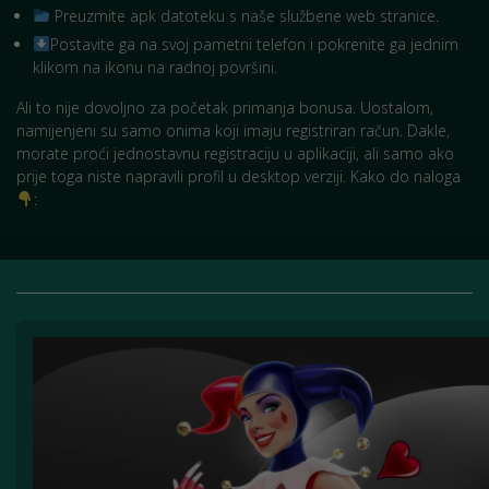
Preuzmite apk datoteku s naše službene web stranice.
Postavite ga na svoj pametni telefon i pokrenite ga jednim
klikom na ikonu na radnoj površini.
Ali to nije dovoljno za početak primanja bonusa. Uostalom,
namijenjeni su samo onima koji imaju registriran račun. Dakle,
morate proći jednostavnu registraciju u aplikaciji, ali samo ako
prije toga niste napravili profil u desktop verziji. Kako do naloga
: