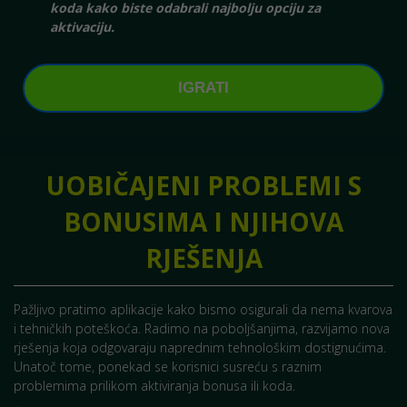
koda kako biste odabrali najbolju opciju za
aktivaciju.
IGRATI
UOBIČAJENI PROBLEMI S
BONUSIMA I NJIHOVA
RJEŠENJA
Pažljivo pratimo aplikacije kako bismo osigurali da nema kvarova
i tehničkih poteškoća. Radimo na poboljšanjima, razvijamo nova
rješenja koja odgovaraju naprednim tehnološkim dostignućima.
Unatoč tome, ponekad se korisnici susreću s raznim
problemima prilikom aktiviranja bonusa ili koda.