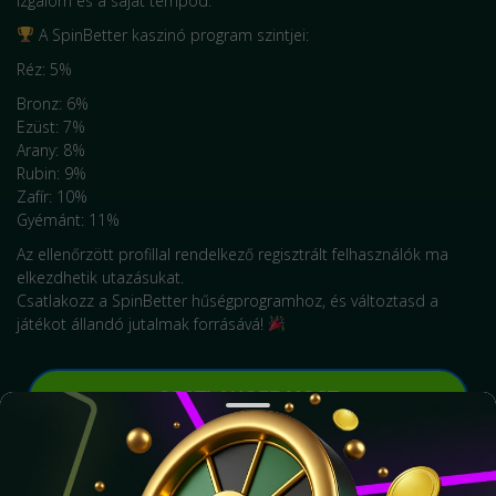
izgalom és a saját tempód.
A SpinBetter kaszinó program szintjei:
Réz: 5%
Bronz: 6%
Ezüst: 7%
Arany: 8%
Rubin: 9%
Zafír: 10%
Gyémánt: 11%
Az ellenőrzött profillal rendelkező regisztrált felhasználók ma
elkezdhetik utazásukat.
Csatlakozz a SpinBetter hűségprogramhoz, és változtasd a
játékot állandó jutalmak forrásává!
CSATLAKOZZ MOST