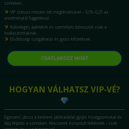
szinteken.
VIP státusz minden tét megtérülésével – 0,05–0,25 az
eredménytől függetlenül.
Különleges ajánlatok és személyes bónuszok csak a
kiválasztottaknak.
Elsőbbségi szolgáltatás és gyors kifizetések.
CSATLAKOZZ MOST
HOGYAN VÁLHATSZ VIP-VÉ?
Egyszerű: játssz a kedvenc játékaiddal, gyűjts hűségpontokat és
lépj feljebb a szinteken. Nincsenek bonyolult feltételek – csak