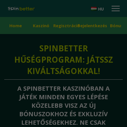
HU
Home
Kaszinó
Regisztráció
Bejelentkezés
Bónusz
SPINBETTER
HŰSÉGPROGRAM: JÁTSSZ
KIVÁLTSÁGOKKAL!
A SPINBETTER KASZINÓBAN A
JÁTÉK MINDEN EGYES LÉPÉSE
KÖZELEBB VISZ AZ ÚJ
BÓNUSZOKHOZ ÉS EXKLUZÍV
LEHETŐSÉGEKHEZ. NE CSAK