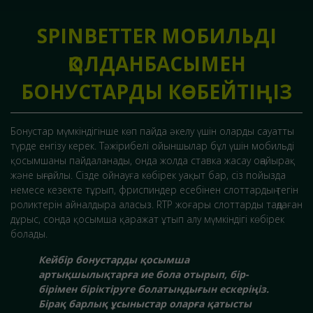
SPINBETTER МОБИЛЬДІ
ҚОЛДАНБАСЫМЕН
БОНУСТАРДЫ КӨБЕЙТІҢІЗ
Бонустар мүмкіндігінше көп пайда әкелу үшін оларды сауатты
түрде енгізу керек. Тәжірибелі ойыншылар бұл үшін мобильді
қосымшаны пайдаланады, онда жолда ставка жасау оңайырақ
және ыңғайлы. Сізде ойнауға көбірек уақыт бар, сіз пойызда
немесе кезекте тұрып, фриспиндер есебінен слоттардың тегін
роликтерін айналдыра аласыз. RTP жоғары слоттарды таңдаған
дұрыс, сонда қосымша қаражат ұтып алу мүмкіндігі көбірек
болады.
Кейбір бонустарды қосымша
артықшылықтарға ие бола отырып, бір-
бірімен біріктіруге болатындығын ескеріңіз.
Бірақ барлық ұсыныстар оларға қатысты