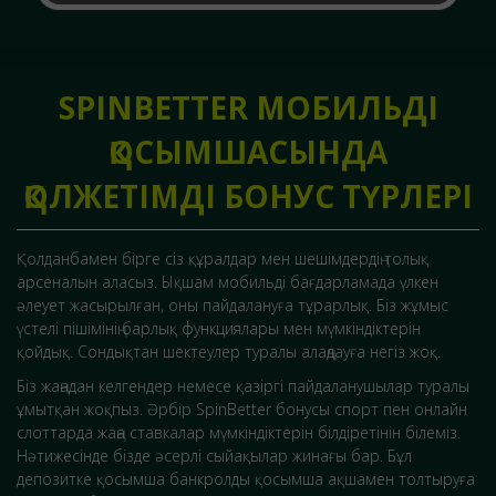
SPINBETTER МОБИЛЬДІ
ҚОСЫМШАСЫНДА
ҚОЛЖЕТІМДІ БОНУС ТҮРЛЕРІ
Қолданбамен бірге сіз құралдар мен шешімдердің толық
арсеналын аласыз. Ықшам мобильді бағдарламада үлкен
әлеует жасырылған, оны пайдалануға тұрарлық. Біз жұмыс
үстелі пішімінің барлық функциялары мен мүмкіндіктерін
қойдық. Сондықтан шектеулер туралы алаңдауға негіз жоқ.
Біз жаңадан келгендер немесе қазіргі пайдаланушылар туралы
ұмытқан жоқпыз. Әрбір SpinBetter бонусы спорт пен онлайн
слоттарда жаңа ставкалар мүмкіндіктерін білдіретінін білеміз.
Нәтижесінде бізде әсерлі сыйақылар жинағы бар. Бұл
депозитке қосымша банкролды қосымша ақшамен толтыруға