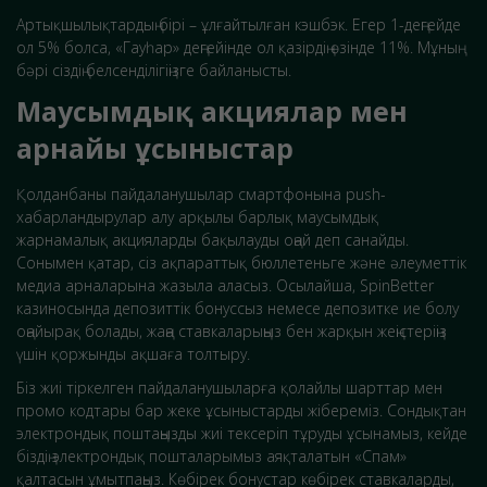
Артықшылықтардың бірі – ұлғайтылған кэшбэк. Егер 1-деңгейде
ол 5% болса, «Гауһар» деңгейінде ол қазірдің өзінде 11%. Мұның
бәрі сіздің белсенділігіңізге байланысты.
Маусымдық акциялар мен
арнайы ұсыныстар
Қолданбаны пайдаланушылар смартфонына push-
хабарландырулар алу арқылы барлық маусымдық
жарнамалық акцияларды бақылауды оңай деп санайды.
Сонымен қатар, сіз ақпараттық бюллетеньге және әлеуметтік
медиа арналарына жазыла аласыз. Осылайша, SpinBetter
казиносында депозиттік бонуссыз немесе депозитке ие болу
оңайырақ болады, жаңа ставкаларыңыз бен жарқын жеңістеріңіз
үшін қоржынды ақшаға толтыру.
Біз жиі тіркелген пайдаланушыларға қолайлы шарттар мен
промо кодтары бар жеке ұсыныстарды жібереміз. Сондықтан
электрондық поштаңызды жиі тексеріп тұруды ұсынамыз, кейде
біздің электрондық пошталарымыз аяқталатын «Спам»
қалтасын ұмытпаңыз. Көбірек бонустар көбірек ставкаларды,