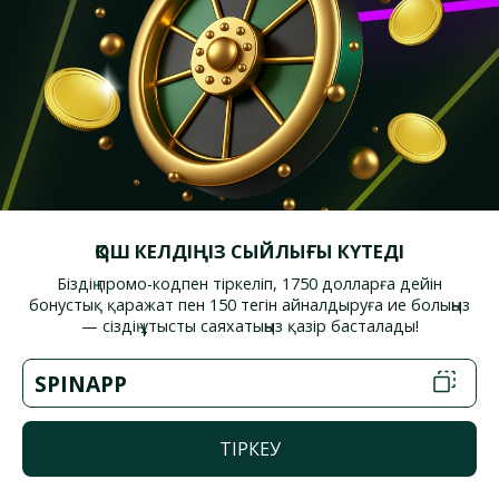
қарамастан, кейде пайдаланушылар бонусты немесе кодты
белсендіру кезінде әртүрлі мәселелерге тап болады.
Көбінесе қиындықтар адам факторына, жеткіліксіз тәжірибеге
немесе дұрыс емес әрекеттерге байланысты туындайды.
Ойыншылар айналысатын кейбір жиі кездесетін жағдайларды
қарастырайық.
Мәселе
Сипаттама және шешім
Жұмыс үстелінде жаңа ұсыныс
ҚОШ КЕЛДІҢІЗ СЫЙЛЫҒЫ КҮТЕДІ
пайда болуы мүмкін, бірақ ол
Біздің промо-кодпен тіркеліп, 1750 долларға дейін
қолданбада көрсетілмейді. Мәселе
бонустық қаражат пен 150 тегін айналдыруға ие болыңыз
мынада, браузер нұсқасы іске
Бонус
— сіздің ұтысты саяхатыңыз қазір басталады!
қосылған сайын жаңартылады.
қолданбада
Қолданбаны қолмен жаңарту
көрсетілмейді
SPINAPP
керек. Егер сіз мұны уақытында
жасамасаңыз, мұндай жағдайлар
болуы мүмкін. Шығу жолы – жаңа
ТІРКЕУ
нұсқаны алу.