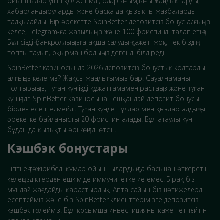
ойыншылар үшін қолжетімді, олар ағымдағы жаңалықтарды,
хабарландыруларды және басқа да қызықты жазбаларды
талқылайды. Бір әрекетте SpinBetter депозитсіз бонус алғыңыз
келсе, Telegram-ға жазылыңыз және 100 фриспинді талап етіңіз.
Бұл сіздің банкроллыңызға ақша салудың қажеті жоқ, тек біздің
топты тауып, оқырман болыңыз дегенді білдіреді.
SpinBetter казиносында 2026 депозитсіз бонустық кодтарды
алғыңыз келе ме? Жақсы жаңалығымыз бар. Сауалнаманы
толтырыңыз, туған күніңізді құжаттамамен растаңыз және туған
күніңізде SpinBetter казиносынан ешқандай депозит бонусы
бірден есептелмейді. Туған күндегі ұлдар мен қыздар алдыңғы
әрекетке байланысты 20 фриспин алады. Бұл атаулы күн
бұдан да қызықты әрі көңілді өтсін.
Кэшбэк бонустары
Тіпті ең тәжірибелі құмар ойыншылардың да басынан өткеретін
келеңсіздіктерден ешкім де иммунитетке ие емес. Бірақ біз
мұндай жағдайды қарастырдық. Апта сайын біз нәтижелерді
есептейміз және біз SpinBetter клиенттерімізге депозитсіз
кэшбэк төлейміз. Бұл қосымша инвестицияны қажет етпейтін