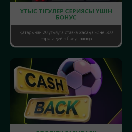
ҰТЫС ТІГУЛЕР СЕРИЯСЫ ҮШІН
БОНУС
Қатарынан 20 ұтылуға ставка жасаңыз және 500
евроға дейін бонус алыңыз