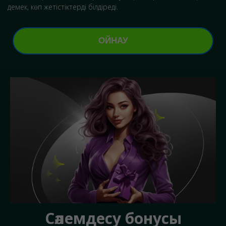
демек, көп жетістіктерді білдіреді.
ОЙНАУ
Сәлемдесу бонусы