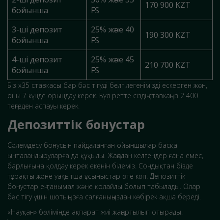
170 900 KZT
бойынша
FS
3-ші депозит
25% және 40
190 300 KZT
бойынша
FS
4-ші депозит
25% және 45
210 700 KZT
бойынша
FS
Біз x35 ставкасы бар бәс тігуді белгілегенімізді ескерген жөн,
оны 7 күнде орындау керек. Бұл ретте сіздің ставкаңыз 2 400
теңгеден аспауы керек.
Депозиттік бонустар
Сәлемдесу бонусын пайдаланған ойыншылар басқа
ынталандыруларға да құқылы. Жаңадан келгендер ғана емес,
барлығына қолдау керек екенін білеміз. Сондықтан бізде
тұрақты және уақытша ұсыныстар өте көп. Депозиттік
бонустар ең танымал және қолайлы болып табылады. Олар
бәс тігу үшін шотыңызға салғаныңыздан көбірек ақша береді.
«Науқан» бөлімінде ақпарат жиі жаңартылып отырады.