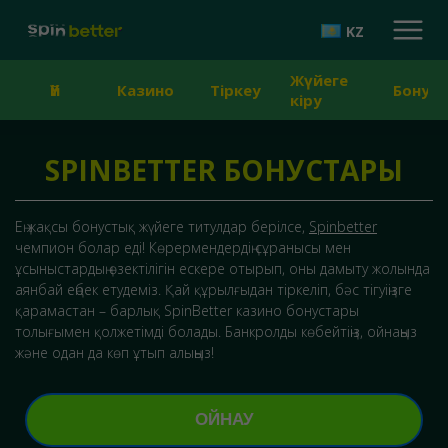
KZ
Жүйеге
Үй
Казино
Тіркеу
Бонус
кіру
SPINBETTER БОНУСТАРЫ
Ең жақсы бонустық жүйеге титулдар берілсе,
Spinbetter
чемпион болар еді! Көрермендердің сұранысы мен
ұсыныстардың өзектілігін ескере отырып, оны дамыту жолында
аянбай еңбек етудеміз. Қай құрылғыдан тіркеліп, бәс тігуіңізге
қарамастан – барлық SpinBetter казино бонустары
толығымен қолжетімді болады. Банкролды көбейтіңіз, ойнаңыз
және одан да көп ұтып алыңыз!
ОЙНАУ