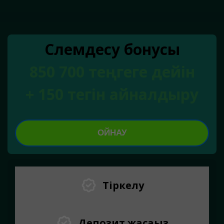
Сәлемдесу бонусы
850 700 теңгеге дейін
+ 150 тегін айналдыру
ОЙНАУ
Тіркелу
Депозит жасаңыз