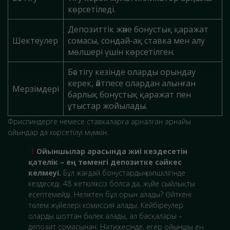
көрсетіледі.
Депозиттік және бонустық қаражат
Шектеулер
сомасы, сондай-ақ ставка мен алу
мөлшері үшін көрсетілген.
Бәс тігу кезінде оларды орындау
керек, әйтпесе олардан алынған
Мерзімдері
барлық бонустық қаражат пен
ұтыстар жойылады.
Фриспиндерге немесе ставкаларға арналған арнайы
ойындар да көрсетілуі мүмкін.
Ойыншылар арасында жиі кездесетін
қателік – ең төменгі депозитке сәйкес
келмеуі.
Бұл жағдай бонустардың көпшілігінде
кездеседі. 48 жеткіліксіз болса да, жүйе сыйлықты
есептемейді. Неліктен бұл орын алады? Өйткені
төлем жүйелері комиссия алады. Кейбіреулер
оларды шоттан бөлек алады, ал басқалары –
депозит сомасынан. Нәтижесінде, егер ойыншы ең