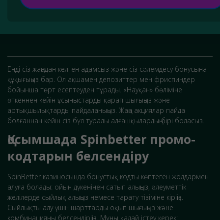
Енді сіз жаңадан келген адамсыз және сіз сәлемдесу бонусына
құқығыңыз бар. Ол ақшамен депозиттер мен фриспиндер
бойынша төрт есептеуден тұрады. «Науқан» бөліміне
өткеннен кейін ұсыныстарды қарап шығыңыз және
артықшылықтарды пайдаланыңыз. Жаңа акциялар пайда
болғаннан кейін сіз бұл туралы алғашқылардың бірі боласыз.
Қосымшада Spinbetter промо-
кодтарын белсендіру
SpinBetter казиносында бонустық кодты
көптеген жолдармен
алуға болады: ойын дүкенінен сатып алыңыз, әлеуметтік
желілерде сыйлық алыңыз немесе тарату тізіміне кіріңіз.
Сыйлықты алу үшін шарттарды оқып шығыңыз және
комбинацияны белсендіріңіз. Мұны қалай істеу керек: