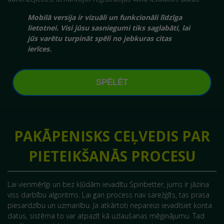
Mobilā versija ir vizuāli un funkcionāli līdzīga
lietotnei. Visi jūsu sasniegumi tiks saglabāti, lai
jūs varētu turpināt spēli no jebkuras citas
ierīces.
SPĒLĒT
PAKĀPENISKS CEĻVEDIS PAR
PIETEIKŠANĀS PROCESU
Lai vienmērīgi un bez kļūdām ievadītu Spinbetter, jums ir jāzina
viss darbību algoritms. Lai gan process nav sarežģīts, tas prasa
piesardzību un uzmanību. Ja atkārtoti nepareizi ievadīsiet konta
datus, sistēma to var atpazīt kā uzlaušanas mēģinājumu. Tad