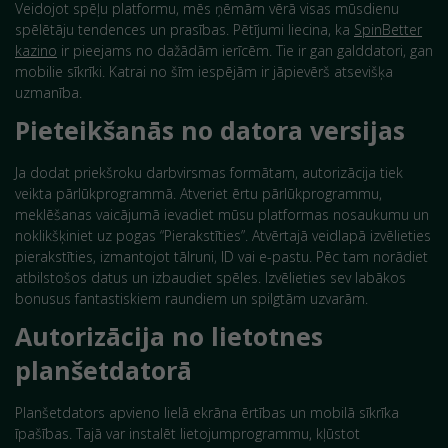
Veidojot spēļu platformu, mēs ņēmām vērā visas mūsdienu
spēlētāju tendences un prasības. Pētījumi liecina, ka
SpinBetter
kazino
ir pieejams no dažādām ierīcēm. Tie ir gan galddatori, gan
mobilie sīkrīki. Katrai no šīm iespējām ir jāpievērš atsevišķa
uzmanība.
Pieteikšanās no datora versijas
Ja dodat priekšroku darbvirsmas formātam, autorizācija tiek
veikta pārlūkprogrammā. Atveriet ērtu pārlūkprogrammu,
meklēšanas vaicājumā ievadiet mūsu platformas nosaukumu un
noklikšķiniet uz pogas “Pierakstīties”. Atvērtajā veidlapā izvēlieties
pierakstīties, izmantojot tālruni, ID vai e-pastu. Pēc tam norādiet
atbilstošos datus un izbaudiet spēles. Izvēlieties sev labākos
bonusus fantastiskiem raundiem un spilgtām uzvarām.
Autorizācija no lietotnes
planšetdatorā
Planšetdators apvieno lielā ekrāna ērtības un mobilā sīkrīka
īpašības. Tajā var instalēt lietojumprogrammu, kļūstot