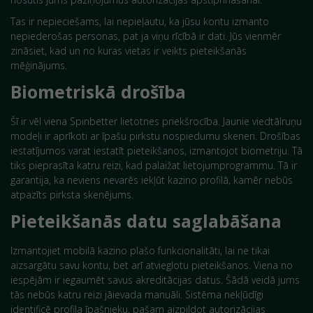
Tas ir nepieciešams, lai nepieļautu, ka jūsu kontu izmanto
nepiederošas personas, pat ja viņu rīcībā ir dati. Jūs vienmēr
zināsiet, kad un no kuras vietas ir veikts pieteikšanās
mēģinājums.
Biometriskā drošība
Šī ir vēl viena Spinbetter lietotnes priekšrocība. Jaunie viedtālruņu
modeļi ir aprīkoti ar īpašu pirkstu nospiedumu skeneri. Drošības
iestatījumos varat iestatīt pieteikšanos, izmantojot biometriju. Tā
tiks pieprasīta katru reizi, kad palaižat lietojumprogrammu. Tā ir
garantija, ka neviens nevarēs iekļūt kazino profilā, kamēr nebūs
atpazīts pirksta skenējums.
Pieteikšanās datu saglabāšana
Izmantojiet mobilā kazino plašo funkcionalitāti, lai ne tikai
aizsargātu savu kontu, bet arī atvieglotu pieteikšanos. Viena no
iespējām ir iegaumēt savus akreditācijas datus. Šādā veidā jums
tās nebūs katru reizi jāievada manuāli. Sistēma nekļūdīgi
identificē profila īpašnieku, pašam aizpildot autorizācijas