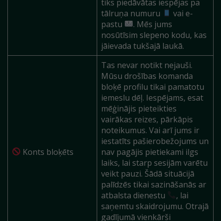
tiks piedāvātas iespējas pa
tālruņa numuru
vai e-
pastu
. Mēs jums
nosūtīsim slepeno kodu, kas
jāievada tukšajā laukā.
Tas nevar notikt nejauši.
Mūsu drošības komanda
bloķē profilu tikai pamatotu
iemeslu dēļ. Iespējams, esat
mēģinājis pieteikties
vairākas reizes, pārkāpis
noteikumus. Vai arī jums ir
iestatīts pašierobežojums un
Konts bloķēts
nav pagājis pietiekami ilgs
laiks, lai starp sesijām varētu
veikt pauzi. Šādā situācijā
palīdzēs tikai sazināšanās ar
atbalsta dienestu
, lai
saņemtu skaidrojumu. Otrajā
gadījumā vienkārši