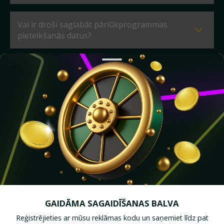
Vai ir droši saglabāt pārlūkprogrammas
pieteikšanās datus?
Kā pārbaudīt, vai kāds cits ir pieteicies manā
kontā?
GAIDĀMA SAGAIDĪŠANAS BALVA
Reģistrējieties ar mūsu reklāmas kodu un saņemiet līdz pat