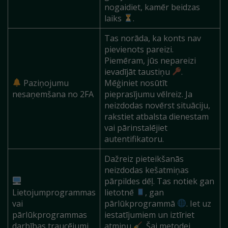
nogaidiet, kamēr beidzas
laiks
.
Tas norāda, ka konts nav
pievienots pareizi.
Piemēram, jūs nepareizi
ievadījāt taustiņu
.
Paziņojumu
Mēģiniet nosūtīt
nesaņemšana no 2FA
pieprasījumu vēlreiz. Ja
neizdodas novērst situāciju,
rakstiet atbalsta dienestam
vai pārinstalējiet
autentifikatoru.
Dažreiz pieteikšanās
neizdodas kešatmiņas
pārpildes dēļ. Tas notiek gan
Lietojumprogrammas
lietotnē
, gan
vai
pārlūkprogrammā
. Iet uz
pārlūkprogrammas
iestatījumiem un iztīriet
darbības traucējumi
atmiņu
. Šai metodei