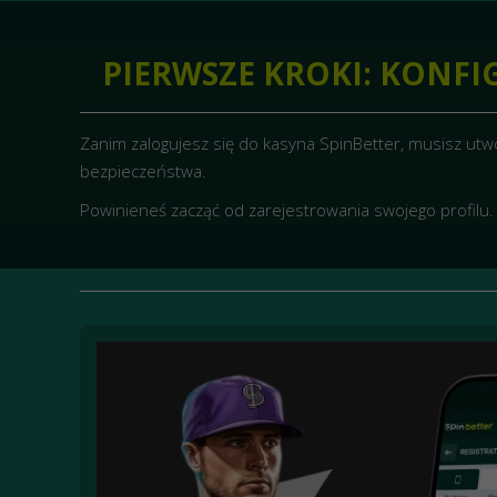
PIERWSZE KROKI: KONF
Zanim zalogujesz się do kasyna SpinBetter, musisz utwo
bezpieczeństwa.
Powinieneś zacząć od zarejestrowania swojego profilu. 