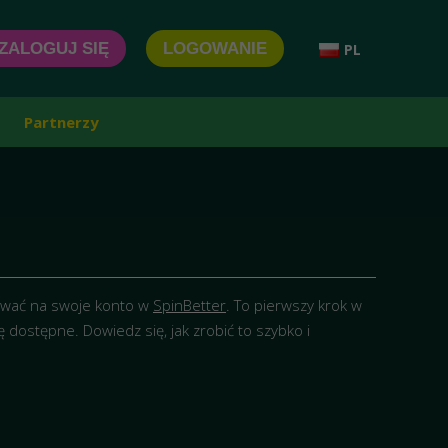
ZALOGUJ SIĘ
LOGOWANIE
PL
Partnerzy
ogować na swoje konto w
SpinBetter
. To pierwszy krok w
 dostępne. Dowiedz się, jak zrobić to szybko i