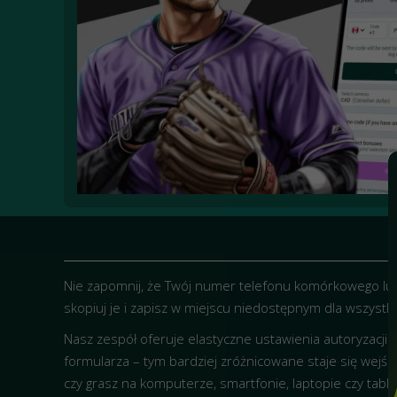
Nie zapomnij, że Twój numer telefonu komórkowego lub a
skopiuj je i zapisz w miejscu niedostępnym dla wszystki
Nasz zespół oferuje elastyczne ustawienia autoryzacji
formularza – tym bardziej zróżnicowane staje się wejśc
czy grasz na komputerze, smartfonie, laptopie czy tabl