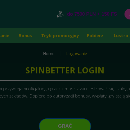
do 7500 PLN + 150 FS
anie
Bonus
Tryb promocyjny
Pobierz
Lustro
Home
Logowanie
SPINBETTER LOGIN
i przywilejami oficjalnego gracza, musisz zarejestrować się i zal
ych zakładów. Dopiero po autoryzacji bonusy, wypłaty, gry stają się
GRAĆ