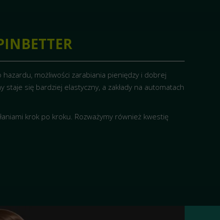
PINBETTER
hazardu, możliwości zarabiania pieniędzy i dobrej
y staje się bardziej elastyczny, a zakłady na automatach
iałaniami krok po kroku. Rozważymy również kwestię