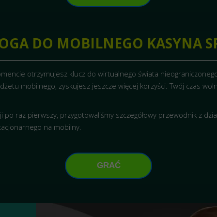
OGA DO MOBILNEGO KASYNA S
encie otrzymujesz klucz do wirtualnego świata nieograniczonego 
adżetu mobilnego, zyskujesz jeszcze więcej korzyści. Twój czas woln
acji po raz pierwszy, przygotowaliśmy szczegółowy przewodnik z dz
stacjonarnego na mobilny.
GRAĆ