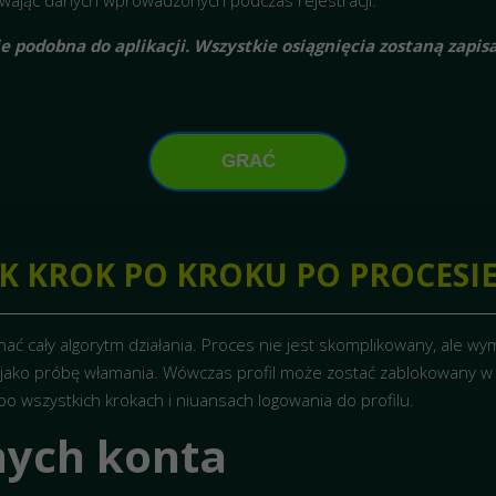
ie podobna do aplikacji. Wszystkie osiągnięcia zostaną zapi
GRAĆ
 KROK PO KROKU PO PROCESIE 
ać cały algorytm działania. Proces nie jest skomplikowany, ale wym
ako próbę włamania. Wówczas profil może zostać zablokowany w ce
o wszystkich krokach i niuansach logowania do profilu.
ych konta