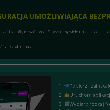
IGURACJA UMOŻLIWIAJĄCA BE
rzyć i skonfigurować konto. Zapewniamy wiele narzędzi do ochrony
Aby to zrobić, musisz:
1.
Pobierz i zainstal
2.
Uruchom aplikację 
3.
Wybierz rodzaj fo