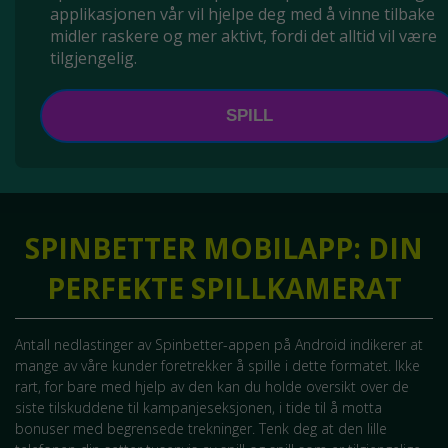
applikasjonen vår vil hjelpe deg med å vinne tilbake
midler raskere og mer aktivt, fordi det alltid vil være
tilgjengelig.
SPILL
SPINBETTER MOBILAPP: DIN
PERFEKTE SPILLKAMERAT
Antall nedlastinger av Spinbetter-appen på Android indikerer at
mange av våre kunder foretrekker å spille i dette formatet. Ikke
rart, for bare med hjelp av den kan du holde oversikt over de
siste tilskuddene til kampanjeseksjonen, i tide til å motta
bonuser med begrensede trekninger. Tenk deg at den lille