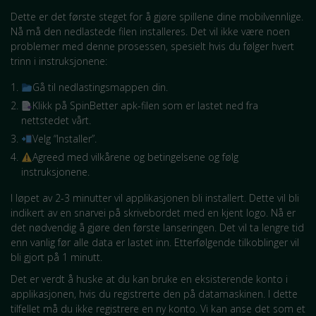
Dette er det første steget for å gjøre spillene dine mobilvennlige.
Nå må den nedlastede filen installeres. Det vil ikke være noen
problemer med denne prosessen, spesielt hvis du følger hvert
trinn i instruksjonene:
Gå til nedlastingsmappen din.
Klikk på SpinBetter apk-filen som er lastet ned fra
nettstedet vårt.
Velg “Installer”.
Agreed med vilkårene og betingelsene og følg
instruksjonene.
I løpet av 2-3 minutter vil applikasjonen bli installert. Dette vil bli
indikert av en snarvei på skrivebordet med en kjent logo. Nå er
det nødvendig å gjøre den første lanseringen. Det vil ta lengre tid
enn vanlig før alle data er lastet inn. Etterfølgende tilkoblinger vil
bli gjort på 1 minutt.
Det er verdt å huske at du kan bruke en eksisterende konto i
applikasjonen, hvis du registrerte den på datamaskinen. I dette
tilfellet må du ikke registrere en ny konto. Vi kan anse det som et