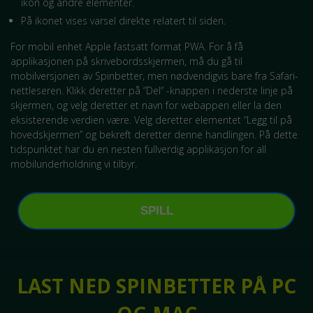
ikon og andre elementer.
På ikonet vises varsel direkte relatert til siden.
For mobil enhet Apple fastsatt format PWA. For å få
applikasjonen på skrivebordsskjermen, må du gå til
mobilversjonen av Spinbetter, men nødvendigvis bare fra Safari-
nettleseren. Klikk deretter på “Del” -knappen i nederste linje på
skjermen, og velg deretter et navn for webappen eller la den
eksisterende verdien være. Velg deretter elementet “Legg til på
hovedskjermen” og bekreft deretter denne handlingen. På dette
tidspunktet har du en nesten fullverdig applikasjon for all
mobilunderholdning vi tilbyr.
SPILL
LAST NED SPINBETTER PÅ PC