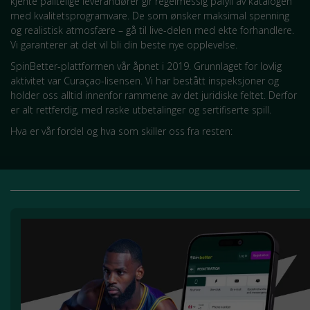
kjente pålitelige leverandører gir regelmessig påfyll av katalogen
med kvalitetsprogramvare. De som ønsker maksimal spenning
og realistisk atmosfære – gå til live-delen med ekte forhandlere.
Vi garanterer at det vil bli din beste nye opplevelse.
SpinBetter-plattformen vår åpnet i 2019. Grunnlaget for lovlig
aktivitet var Curaçao-lisensen. Vi har bestått inspeksjoner og
holder oss alltid innenfor rammene av det juridiske feltet. Derfor
er alt rettferdig, med raske utbetalinger og sertifiserte spill.
Hva er vår fordel og hva som skiller oss fra resten: