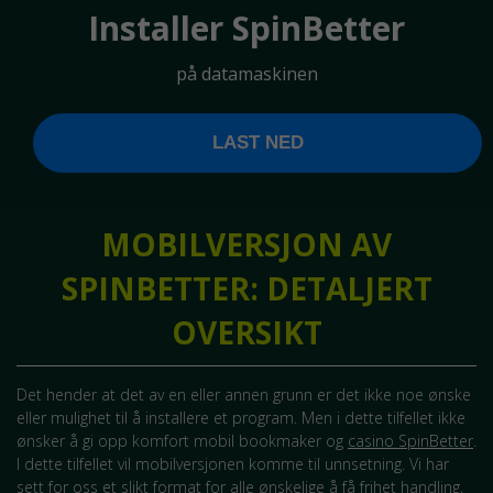
Installer SpinBetter
på datamaskinen
LAST NED
MOBILVERSJON AV
SPINBETTER: DETALJERT
OVERSIKT
Det hender at det av en eller annen grunn er det ikke noe ønske
eller mulighet til å installere et program. Men i dette tilfellet ikke
ønsker å gi opp komfort mobil bookmaker og
casino SpinBetter
.
I dette tilfellet vil mobilversjonen komme til unnsetning. Vi har
sett for oss et slikt format for alle ønskelige å få frihet handling,