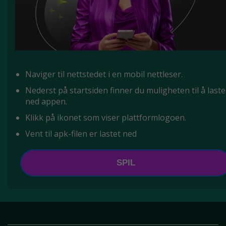
Naviger til nettstedet i en mobil nettleser.
Nederst på startsiden finner du muligheten til å laste
ned appen.
Klikk på ikonet som viser plattformlogoen.
Vent til apk-filen er lastet ned
SPIL