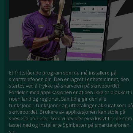
Et frittstående program som du må installere på
smarttelefonen din. Den er lagret i enhetsminnet, den
startes ved å trykke på snarveien på skrivebordet.
Fordelen med applikasjonen er at den ikke er blokkert i
noen land og regioner. Samtidig gir den alle
funksjoner, funksjoner og utbetalinger akkurat som på
skrivebordet. Brukere av applikasjonen kan stole på
spesielle bonuser, som vi utvikler eksklusivt for de som
lastet ned og installerte Spinbetter på smarttelefonen
sin.