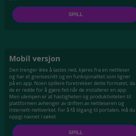
SPILL
Mobil versjon
Den trenger ikke å lastes ned, kjøres fra en nettleser
og har et grensesnitt og en funksjonalitet som ligner
på en app. Noen spillere foretrekker dette formatet, da
de er redde for å gjøre feil når de installerer en app.
Men ulempen er at hastigheten og produktiviteten til
plattformen avhenger av driften av nettleseren og
Internett-nettverket. For å få tilgang til portalen, må du
oppgi navnet i søket.
SPILL