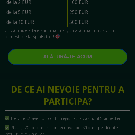
de la 2 EUR
100 EUR
de la 5 EUR
250 EUR
de la 10 EUR
500 EUR
Cu cât mizele tale sunt mai mari, cu atât mai mult sprijin
primești de la SpinBetter!
ALĂTURĂ-TE ACUM
DE CE AI NEVOIE PENTRU A
PARTICIPA?
Trebuie să aveți un cont înregistrat la cazinoul SpinBetter.
Plasați 20 de pariuri consecutive pierzătoare pe diferite
evenimente sportive.