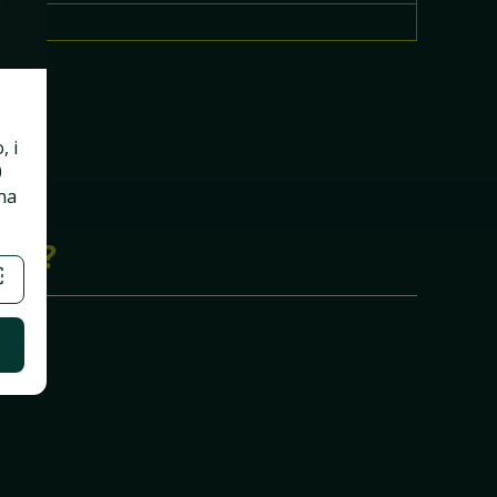
, i
0
na
IAŁ?