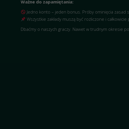
Ważne do zapamiętania:
Jedno konto – jeden bonus. Próby ominięcia zasad
Wszystkie zakłady muszą być rozliczone i całkowicie
Dbaćmy o naszych graczy. Nawet w trudnym okresie pom