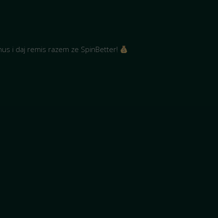
us i daj remis razem ze SpinBetter!