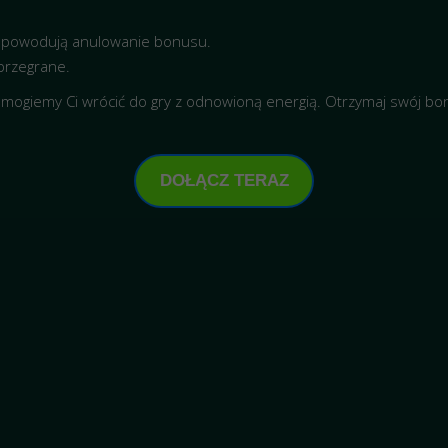
 spowodują anulowanie bonusu.
 przegrane.
ogiemy Ci wrócić do gry z odnowioną energią. Otrzymaj swój bon
DOŁĄCZ TERAZ