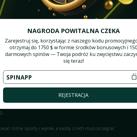
2 000 PLN
etter!
NAGRODA POWITALNA CZEKA
DOŁĄCZ TERAZ
Zarejestruj się, korzystając z naszego kodu promocyjnego
otrzymaj do 1750 $ w formie środków bonusowych i 15
darmowych spinów — Twoja podróż ku zwycięstwu zaczy
się teraz!
POTRZEBUJESZ, ABY WZIĄĆ UDZ
SPINAPP
tter.
REJESTRACJA
h wydarzeniach sportowych.
łady muszą być złożone w ciągu miesiąca.
0.
ć różne sporty i wyniki, a każdy z nich musi przegrać.